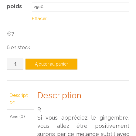
poids
prix :
€4,50
Effacer
à
€
7
€12
6 en stock
quantité
Ajouter au panier
de
Miel
Gingembre
Description
Descripti
on
R
Avis (0)
Si vous appréciez le gingembre,
vous allez être positivement
surpris par ce mélange subtil avec